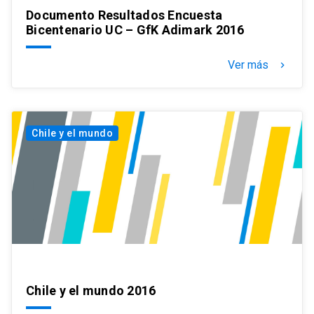
Documento Resultados Encuesta
Bicentenario UC – GfK Adimark 2016
Ver más
keyboard_arrow_right
Chile y el mundo
Chile y el mundo 2016