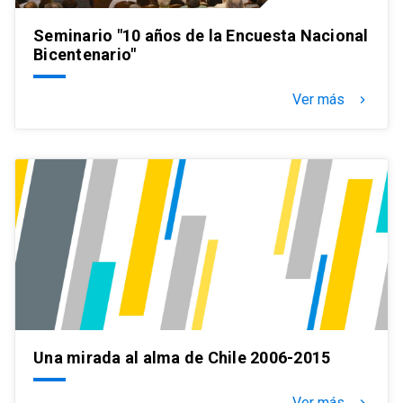
Seminario "10 años de la Encuesta Nacional
Bicentenario"
Ver más
keyboard_arrow_right
Una mirada al alma de Chile 2006-2015
Ver más
keyboard_arrow_right