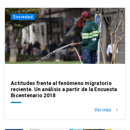
Sociedad
Actitudes frente al fenómeno migratorio
reciente. Un análisis a partir de la Encuesta
Bicentenario 2018
Ver más
keyboard_arrow_right