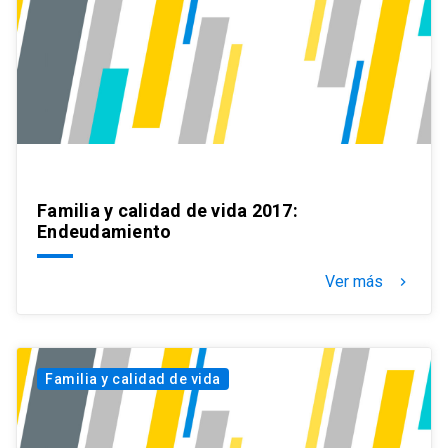
Familia y calidad de vida 2017:
Endeudamiento
Ver más
keyboard_arrow_right
Familia y calidad de vida