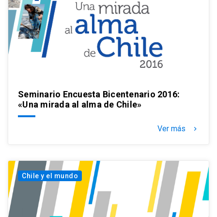
Seminario Encuesta Bicentenario 2016:
«Una mirada al alma de Chile»
Ver más
keyboard_arrow_right
Chile y el mundo