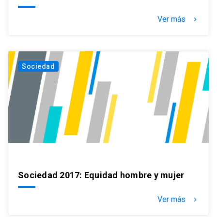
Ver más
keyboard_arrow_right
Sociedad
Sociedad 2017: Equidad hombre y mujer
Ver más
keyboard_arrow_right