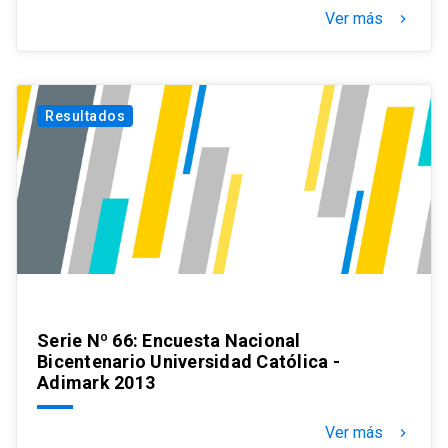
Ver más
keyboard_arrow_right
Resultados
Serie Nº 66: Encuesta Nacional
Bicentenario Universidad Católica -
Adimark 2013
Ver más
keyboard_arrow_right