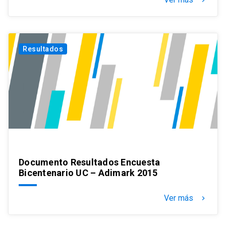
Resultados
Documento Resultados Encuesta
Bicentenario UC – Adimark 2015
Ver más
keyboard_arrow_right