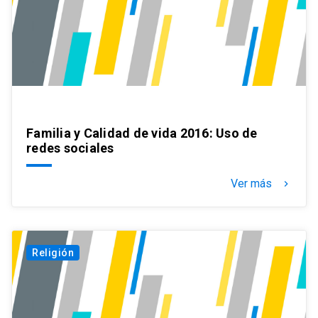
Familia y Calidad de vida 2016: Uso de
redes sociales
Ver más
keyboard_arrow_right
Religión