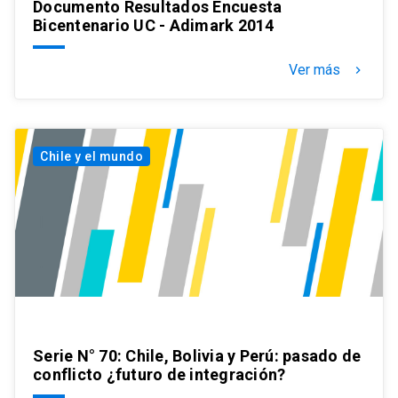
Documento Resultados Encuesta
Bicentenario UC - Adimark 2014
Ver más
keyboard_arrow_right
Chile y el mundo
Serie N° 70: Chile, Bolivia y Perú: pasado de
conflicto ¿futuro de integración?