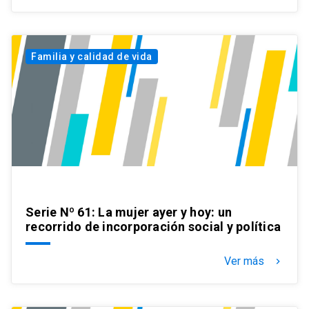
Familia y calidad de vida
Serie Nº 61: La mujer ayer y hoy: un
recorrido de incorporación social y política
Ver más
keyboard_arrow_right