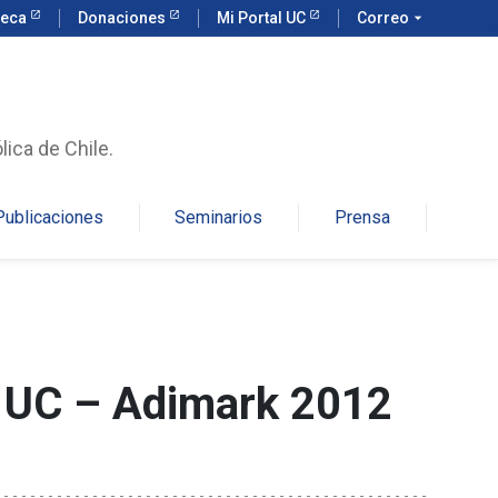
teca
Donaciones
Mi Portal UC
Correo
arrow_drop_down
lica de Chile.
Publicaciones
Seminarios
Prensa
 UC – Adimark 2012