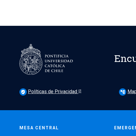
Encu
Políticas de Privacidad
Map
verified_user
account_tree
MESA CENTRAL
EMERGE