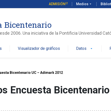
ADMISIÓN
Medios
arrow_drop_down
Biblio
 Bicentenario
sde 2006. Una iniciativa de la Pontificia Universidad Cató
s
Visualizador de gráficos
Datos
arrow_drop_down
esta Bicentenario UC – Adimark 2012
s Encuesta Bicentenario