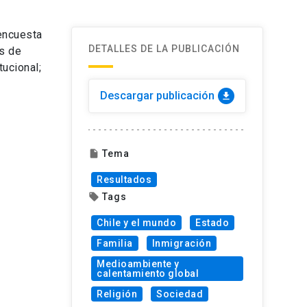
encuesta
DETALLES DE LA PUBLICACIÓN
as de
tucional;
Descargar publicación
download
Tema
insert_drive_file
Resultados
Tags
local_offer
Chile y el mundo
Estado
Familia
Inmigración
Medioambiente y
calentamiento global
Religión
Sociedad