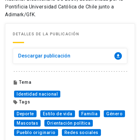
Pontificia Universidad Católica de Chile junto a
Adimark/GfK.
DETALLES DE LA PUBLICACIÓN
Descargar publicación
download
Tema
insert_drive_file
Identidad nacional
Tags
local_offer
Deporte
Estilo de vida
Familia
Género
Mascotas
Orientación política
Pueblo originario
Redes sociales