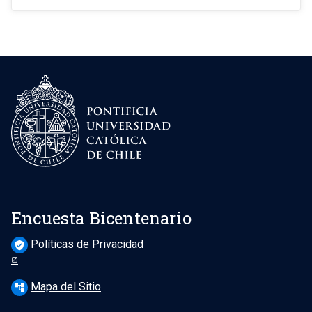
Encuesta Bicentenario
Políticas de Privacidad
verified_user
Mapa del Sitio
account_tree