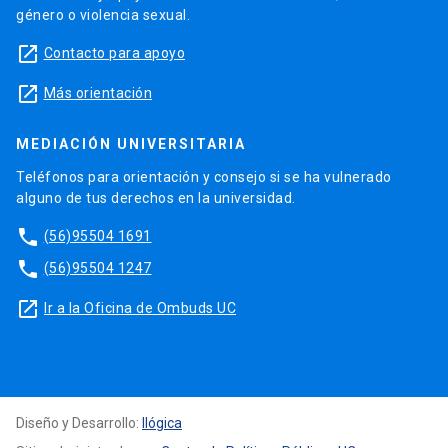
género o violencia sexual.
launch
Contacto para apoyo
launch
Más orientación
MEDIACIÓN UNIVERSITARIA
Teléfonos para orientación y consejo si se ha vulnerado
alguno de tus derechos en la universidad.
phone
(56)95504 1691
phone
(56)95504 1247
launch
Ir a la Oficina de Ombuds UC
Diseño y Desarrollo:
Ilógica