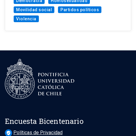
Democracia
Homosexualidad
Movilidad social
Partidos políticos
Violencia
Encuesta Bicentenario
Políticas de Privacidad
verified_user