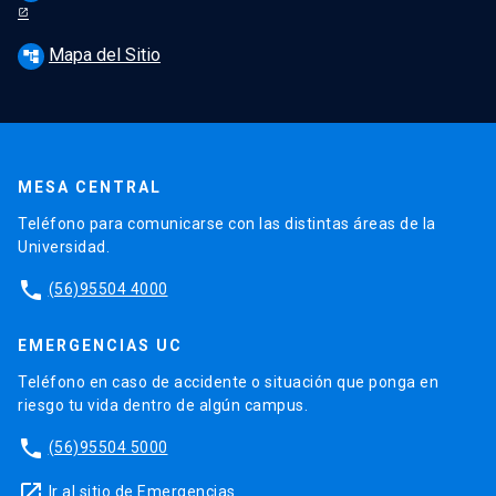
Mapa del Sitio
account_tree
MESA CENTRAL
Teléfono para comunicarse con las distintas áreas de la
Universidad.
phone
(56)95504 4000
EMERGENCIAS UC
Teléfono en caso de accidente o situación que ponga en
riesgo tu vida dentro de algún campus.
phone
(56)95504 5000
launch
Ir al sitio de Emergencias