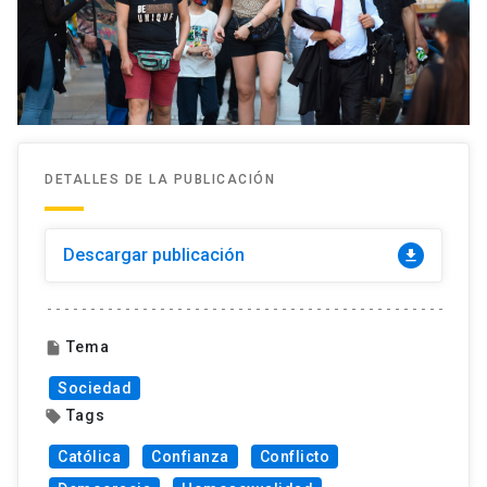
DETALLES DE LA PUBLICACIÓN
Descargar publicación
download
Tema
insert_drive_file
Sociedad
Tags
local_offer
Católica
Confianza
Conflicto