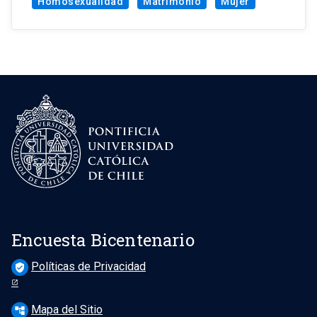
Homosexualidad
Matrimonio
Mujer
Encuesta Bicentenario
Políticas de Privacidad
verified_user
Mapa del Sitio
account_tree