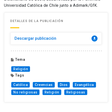
Universidad Católica de Chile junto a Adimark/GfK.
DETALLES DE LA PUBLICACIÓN
Descargar publicación
download
Tema
insert_drive_file
Religión
Tags
local_offer
Católica
Creencias
Dios
Evangélica
No religiosas
Religión
Religiosas