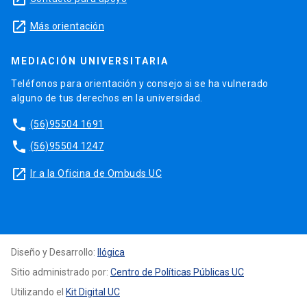
launch
Más orientación
MEDIACIÓN UNIVERSITARIA
Teléfonos para orientación y consejo si se ha vulnerado
alguno de tus derechos en la universidad.
phone
(56)95504 1691
phone
(56)95504 1247
launch
Ir a la Oficina de Ombuds UC
Diseño y Desarrollo:
Ilógica
Sitio administrado por:
Centro de Políticas Públicas UC
Utilizando el
Kit Digital UC