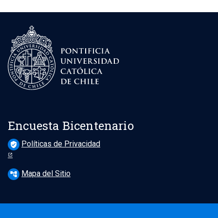
Encuesta Bicentenario
Políticas de Privacidad
verified_user
Mapa del Sitio
account_tree