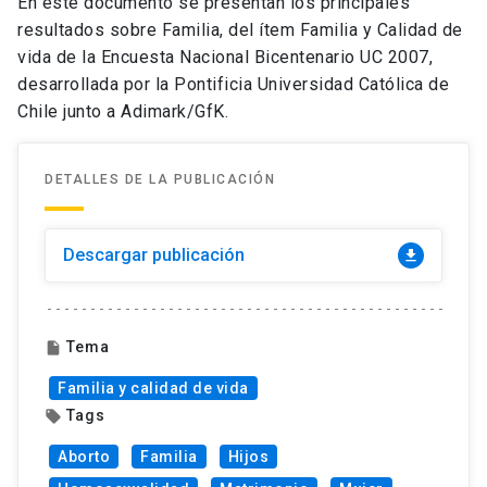
En este documento se presentan los principales
resultados sobre Familia, del ítem Familia y Calidad de
vida de la Encuesta Nacional Bicentenario UC 2007,
desarrollada por la Pontificia Universidad Católica de
Chile junto a Adimark/GfK.
DETALLES DE LA PUBLICACIÓN
Descargar publicación
download
Tema
insert_drive_file
Familia y calidad de vida
Tags
local_offer
Aborto
Familia
Hijos