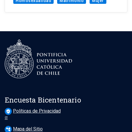
Homosexualidad
Matrimonio
Mujer
Encuesta Bicentenario
Políticas de Privacidad
verified_user
Mapa del Sitio
account_tree