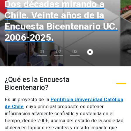
Dos décadas mirando a
Chile. Veinte años de la
Encuesta Bicentenario UC.
2006-2025.
pause_circle_filled
01
02
03
¿Qué es la Encuesta
Bicentenario?
Es un proyecto de la
Pontificia Universidad Católica
de Chile
, cuyo principal propósito es obtener
información altamente confiable y sostenida en el
tiempo, desde 2006, acerca del estado de la sociedad
chilena en tópicos relevantes y de alto impacto que