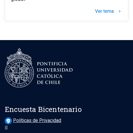
Ver tema
keyboard_arrow_right
Encuesta Bicentenario
Políticas de Privacidad
verified_user