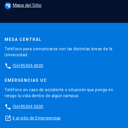
Mapa del Sitio
account_tree
MESA CENTRAL
Teléfono para comunicarse con las distintas áreas de la
Universidad.
phone
(56)95504 4000
EMERGENCIAS UC
Teléfono en caso de accidente o situación que ponga en
riesgo tu vida dentro de algún campus.
phone
(56)95504 5000
launch
Ir al sitio de Emergencias