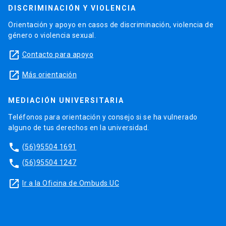
DISCRIMINACIÓN Y VIOLENCIA
Orientación y apoyo en casos de discriminación, violencia de
género o violencia sexual.
launch
Contacto para apoyo
launch
Más orientación
MEDIACIÓN UNIVERSITARIA
Teléfonos para orientación y consejo si se ha vulnerado
alguno de tus derechos en la universidad.
phone
(56)95504 1691
phone
(56)95504 1247
launch
Ir a la Oficina de Ombuds UC