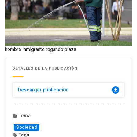
hombre inmigrante regando plaza
DETALLES DE LA PUBLICACIÓN
Descargar publicación
download
Tema
insert_drive_file
Sociedad
Tags
local_offer