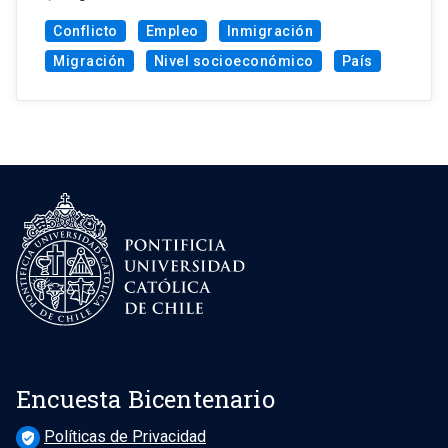
Conflicto
Empleo
Inmigración
Migración
Nivel socioeconómico
País
Encuesta Bicentenario
Políticas de Privacidad
verified_user