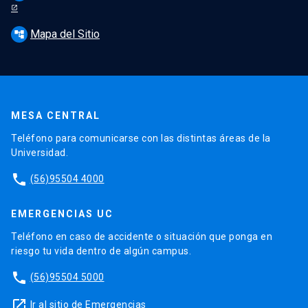
Mapa del Sitio
account_tree
MESA CENTRAL
Teléfono para comunicarse con las distintas áreas de la
Universidad.
phone
(56)95504 4000
EMERGENCIAS UC
Teléfono en caso de accidente o situación que ponga en
riesgo tu vida dentro de algún campus.
phone
(56)95504 5000
launch
Ir al sitio de Emergencias