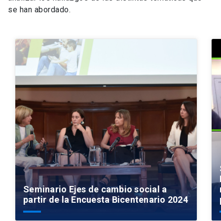
se han abordado.
Seminario Ejes de cambio social a
partir de la Encuesta Bicentenario 2024
Seminario Ejes de cambio social a
partir de la Encuesta Bicentenario 2024
arrow_forward