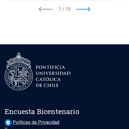
1
/
15
Encuesta Bicentenario
Políticas de Privacidad
verified_user