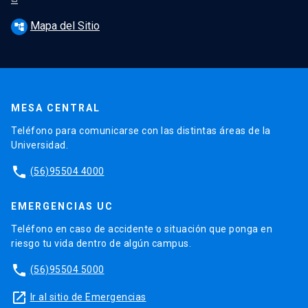
Mapa del Sitio
account_tree
MESA CENTRAL
Teléfono para comunicarse con las distintas áreas de la
Universidad.
phone
(56)95504 4000
EMERGENCIAS UC
Teléfono en caso de accidente o situación que ponga en
riesgo tu vida dentro de algún campus.
phone
(56)95504 5000
launch
Ir al sitio de Emergencias