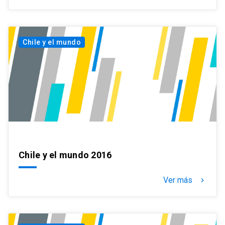
Chile y el mundo
Chile y el mundo 2016
Ver más
keyboard_arrow_right