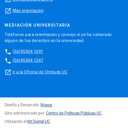
launch
Más orientación
MEDIACIÓN UNIVERSITARIA
Teléfonos para orientación y consejo si se ha vulnerado
alguno de tus derechos en la universidad.
phone
(56)95504 1691
phone
(56)95504 1247
launch
Ir a la Oficina de Ombuds UC
Diseño y Desarrollo:
Ilógica
Sitio administrado por:
Centro de Políticas Públicas UC
Utilizando el
Kit Digital UC