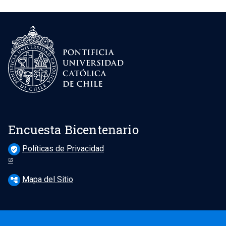
Encuesta Bicentenario
Políticas de Privacidad
verified_user
Mapa del Sitio
account_tree