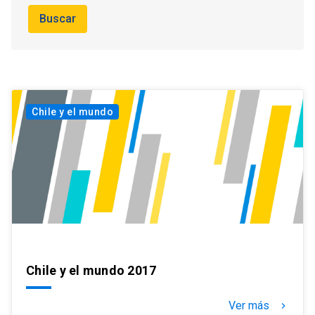
Buscar
Chile y el mundo
Chile y el mundo 2017
Ver más
keyboard_arrow_right