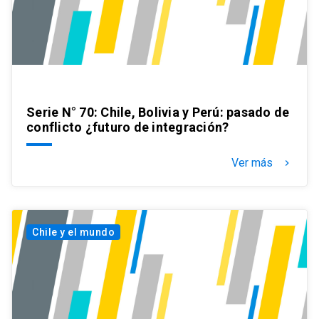
Serie N° 70: Chile, Bolivia y Perú: pasado de
conflicto ¿futuro de integración?
Ver más
keyboard_arrow_right
Chile y el mundo