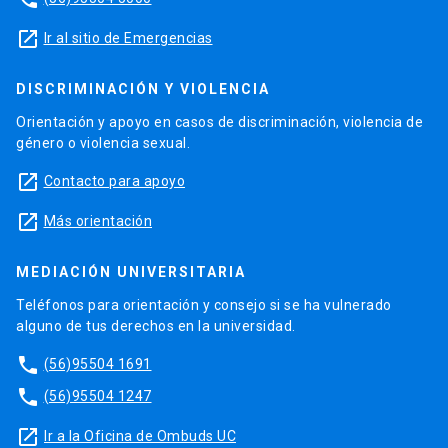
launch
Ir al sitio de Emergencias
DISCRIMINACIÓN Y VIOLENCIA
Orientación y apoyo en casos de discriminación, violencia de
género o violencia sexual.
launch
Contacto para apoyo
launch
Más orientación
MEDIACIÓN UNIVERSITARIA
Teléfonos para orientación y consejo si se ha vulnerado
alguno de tus derechos en la universidad.
phone
(56)95504 1691
phone
(56)95504 1247
launch
Ir a la Oficina de Ombuds UC