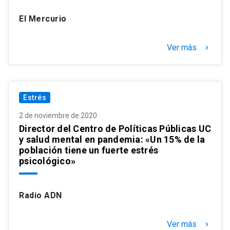
El Mercurio
Ver más
keyboard_arrow_right
Estrés
2 de noviembre de 2020
Director del Centro de Políticas Públicas UC
y salud mental en pandemia: «Un 15% de la
población tiene un fuerte estrés
psicológico»
Radio ADN
Ver más
keyboard_arrow_right