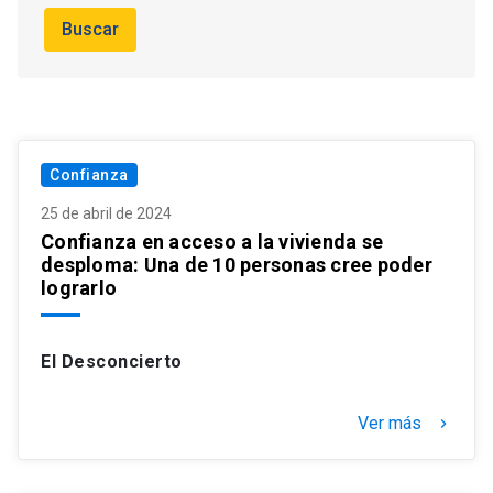
Buscar
Confianza
25 de abril de 2024
Confianza en acceso a la vivienda se
desploma: Una de 10 personas cree poder
lograrlo
El Desconcierto
Ver más
keyboard_arrow_right