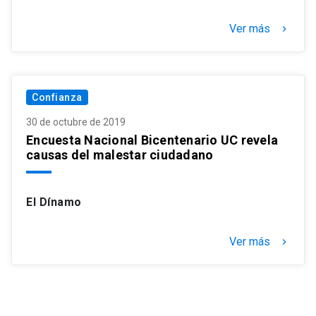
Ver más
keyboard_arrow_right
Confianza
30 de octubre de 2019
Encuesta Nacional Bicentenario UC revela
causas del malestar ciudadano
El Dínamo
Ver más
keyboard_arrow_right