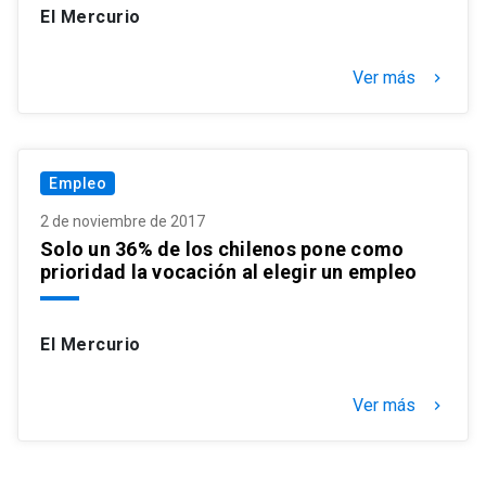
El Mercurio
Ver más
keyboard_arrow_right
Empleo
2 de noviembre de 2017
Solo un 36% de los chilenos pone como
prioridad la vocación al elegir un empleo
El Mercurio
Ver más
keyboard_arrow_right