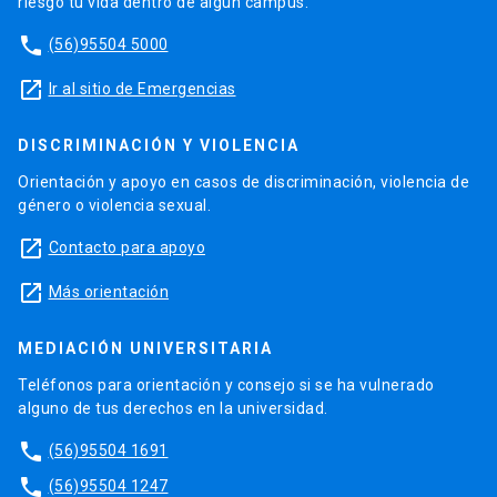
riesgo tu vida dentro de algún campus.
phone
(56)95504 5000
launch
Ir al sitio de Emergencias
DISCRIMINACIÓN Y VIOLENCIA
Orientación y apoyo en casos de discriminación, violencia de
género o violencia sexual.
launch
Contacto para apoyo
launch
Más orientación
MEDIACIÓN UNIVERSITARIA
Teléfonos para orientación y consejo si se ha vulnerado
alguno de tus derechos en la universidad.
phone
(56)95504 1691
phone
(56)95504 1247