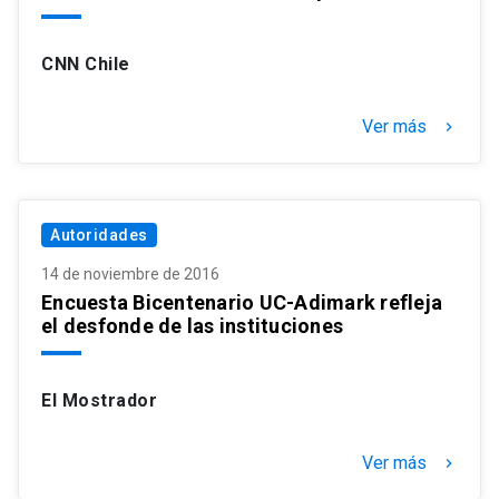
CNN Chile
Ver más
keyboard_arrow_right
Autoridades
14 de noviembre de 2016
Encuesta Bicentenario UC-Adimark refleja
el desfonde de las instituciones
El Mostrador
Ver más
keyboard_arrow_right