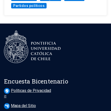
Partidos políticos
Encuesta Bicentenario
Políticas de Privacidad
verified_user
Mapa del Sitio
account_tree