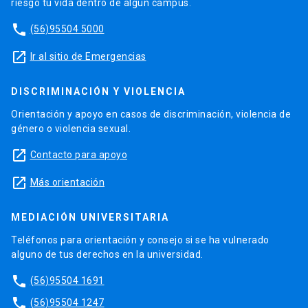
riesgo tu vida dentro de algún campus.
phone
(56)95504 5000
launch
Ir al sitio de Emergencias
DISCRIMINACIÓN Y VIOLENCIA
Orientación y apoyo en casos de discriminación, violencia de
género o violencia sexual.
launch
Contacto para apoyo
launch
Más orientación
MEDIACIÓN UNIVERSITARIA
Teléfonos para orientación y consejo si se ha vulnerado
alguno de tus derechos en la universidad.
phone
(56)95504 1691
phone
(56)95504 1247