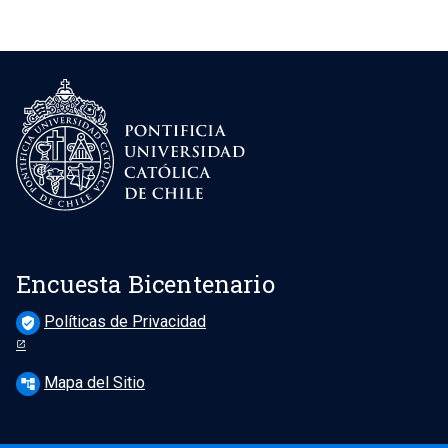
Resultados 2022
Resultados 2021
Resultados 2011
Resultados 2010
Resultados 2009
Resultados 2007
Resultados 2006
Encuesta Bicentenario
Políticas de Privacidad
verified_user
Mapa del Sitio
account_tree