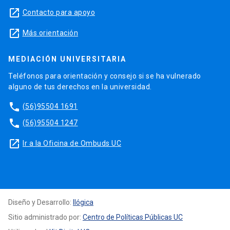
launch
Contacto para apoyo
launch
Más orientación
MEDIACIÓN UNIVERSITARIA
Teléfonos para orientación y consejo si se ha vulnerado
alguno de tus derechos en la universidad.
phone
(56)95504 1691
phone
(56)95504 1247
launch
Ir a la Oficina de Ombuds UC
Diseño y Desarrollo:
Ilógica
Sitio administrado por:
Centro de Políticas Públicas UC