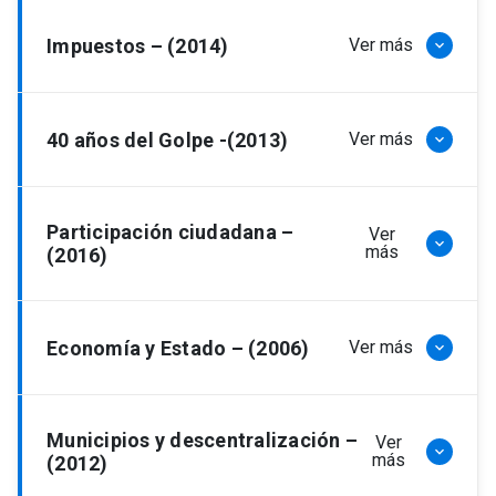
Resultados 2006
Impuestos – (2014)
Ver más
keyboard_arrow_down
Resultados 2014
40 años del Golpe -(2013)
Ver más
keyboard_arrow_down
Resultados 2013
Participación ciudadana –
Ver
keyboard_arrow_down
más
(2016)
Resultados 2016
Economía y Estado – (2006)
Ver más
keyboard_arrow_down
Resultados 2006
Municipios y descentralización –
Ver
keyboard_arrow_down
más
(2012)