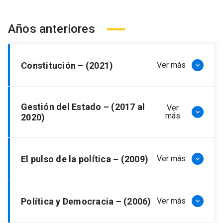
Años anteriores
Constitución – (2021)
Ver más
keyboard_arrow_down
Resultados 2021
Gestión del Estado – (2017 al
Ver
keyboard_arrow_down
más
2020)
Resultados 2020
El pulso de la política – (2009)
Ver más
keyboard_arrow_down
Resultados 2017
Resultados 2009
Política y Democracia – (2006)
Ver más
keyboard_arrow_down