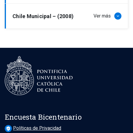
Resultados 2012
Chile Municipal – (2008)
Ver más
keyboard_arrow_down
Resultados 2008
Encuesta Bicentenario
Políticas de Privacidad
verified_user