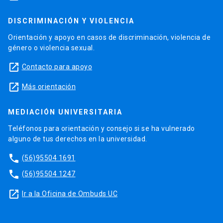
DISCRIMINACIÓN Y VIOLENCIA
Orientación y apoyo en casos de discriminación, violencia de
género o violencia sexual.
launch
Contacto para apoyo
launch
Más orientación
MEDIACIÓN UNIVERSITARIA
Teléfonos para orientación y consejo si se ha vulnerado
alguno de tus derechos en la universidad.
phone
(56)95504 1691
phone
(56)95504 1247
launch
Ir a la Oficina de Ombuds UC