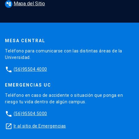
Mapa del Sitio
account_tree
MESA CENTRAL
Teléfono para comunicarse con las distintas áreas de la
Universidad.
phone
(56)95504 4000
EMERGENCIAS UC
Teléfono en caso de accidente o situación que ponga en
riesgo tu vida dentro de algún campus.
phone
(56)95504 5000
launch
Ir al sitio de Emergencias