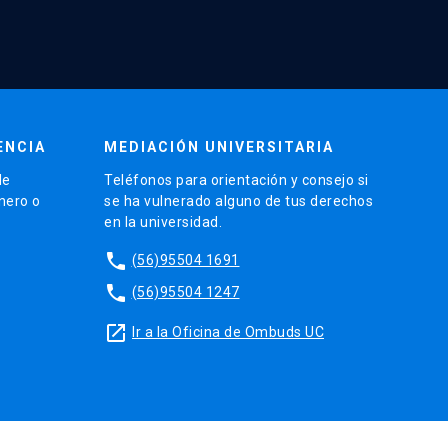
ENCIA
MEDIACIÓN UNIVERSITARIA
de
Teléfonos para orientación y consejo si
énero o
se ha vulnerado alguno de tus derechos
en la universidad.
phone
(56)95504 1691
phone
(56)95504 1247
launch
Ir a la Oficina de Ombuds UC