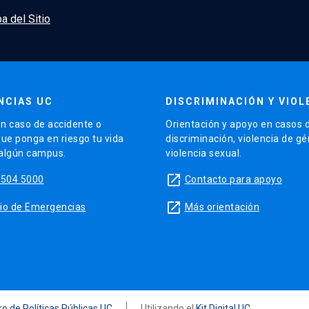
a del Sitio
NCIAS UC
DISCRIMINACIÓN Y VIOL
n caso de accidente o
Orientación y apoyo en casos 
que ponga en riesgo tu vida
discriminación, violencia de g
 algún campus.
violencia sexual.
launch
5504 5000
Contacto para apoyo
launch
sitio de Emergencias
Más orientación
o de Políticas Públicas UC
Utilizando el
Kit Digital UC