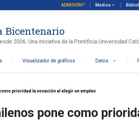
ADMISIÓN
Medios
arrow_drop_down
Biblio
 Bicentenario
sde 2006. Una iniciativa de la Pontificia Universidad Cató
s
Visualizador de gráficos
Datos
arrow_drop_down
como prioridad la vocación al elegir un empleo
ilenos pone como priorida