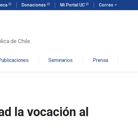
teca
Donaciones
Mi Portal UC
Correo
arrow_drop_down
lica de Chile.
Publicaciones
Seminarios
Prensa
d la vocación al