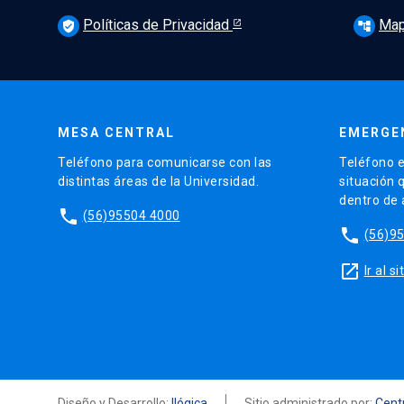
Políticas de Privacidad
Map
verified_user
account_tree
MESA CENTRAL
EMERGE
Teléfono para comunicarse con las
Teléfono e
distintas áreas de la Universidad.
situación 
dentro de
phone
(56)95504 4000
phone
(56)9
launch
Ir al 
Diseño y Desarrollo:
Ilógica
Sitio administrado por:
Centr