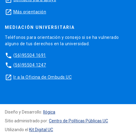
launch
Más orientación
MEDIACIÓN UNIVERSITARIA
Teléfonos para orientación y consejo si se ha vulnerado
alguno de tus derechos en la universidad.
phone
(56)95504 1691
phone
(56)95504 1247
launch
Ir a la Oficina de Ombuds UC
Diseño y Desarrollo:
Ilógica
Sitio administrado por:
Centro de Políticas Públicas UC
Utilizando el
Kit Digital UC