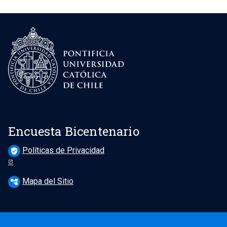
Encuesta Bicentenario
Políticas de Privacidad
verified_user
Mapa del Sitio
account_tree