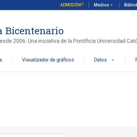
ADMISIÓN
Medios
arrow_drop_down
Biblio
 Bicentenario
sde 2006. Una iniciativa de la Pontificia Universidad Cató
s
Visualizador de gráficos
Datos
arrow_drop_down