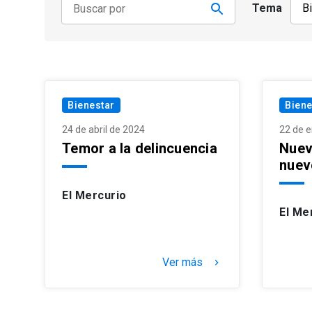
Tema
Bienestar
Biene
24 de abril de 2024
22 de 
Temor a la delincuencia
Nuev
nuev
El Mercurio
El Me
Ver más
keyboard_arrow_right