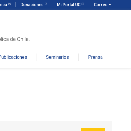
teca
Donaciones
Mi Portal UC
Correo
arrow_drop_down
lica de Chile.
Publicaciones
Seminarios
Prensa