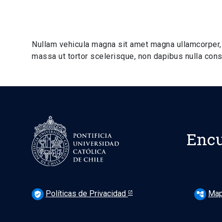
Nullam vehicula magna sit amet magna ullamcorper,
massa ut tortor scelerisque, non dapibus nulla conse
Encu
Políticas de Privacidad
Map
verified_user
account_tree