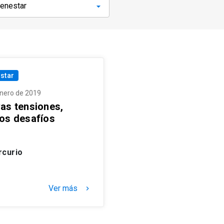
star
enero de 2019
as tensiones,
os desafíos
rcurio
Ver más
keyboard_arrow_right