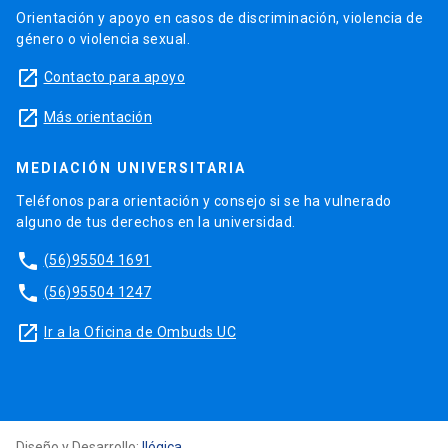
Orientación y apoyo en casos de discriminación, violencia de
género o violencia sexual.
launch
Contacto para apoyo
launch
Más orientación
MEDIACIÓN UNIVERSITARIA
Teléfonos para orientación y consejo si se ha vulnerado
alguno de tus derechos en la universidad.
phone
(56)95504 1691
phone
(56)95504 1247
launch
Ir a la Oficina de Ombuds UC
Diseño y Desarrollo:
Ilógica