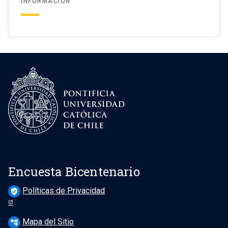
INFORMACIÓN
Encuesta Bicentenario
Políticas de Privacidad
verified_user
Mapa del Sitio
account_tree