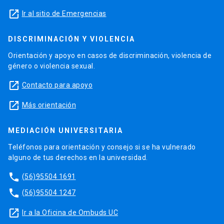
launch
Ir al sitio de Emergencias
DISCRIMINACIÓN Y VIOLENCIA
Orientación y apoyo en casos de discriminación, violencia de
género o violencia sexual.
launch
Contacto para apoyo
launch
Más orientación
MEDIACIÓN UNIVERSITARIA
Teléfonos para orientación y consejo si se ha vulnerado
alguno de tus derechos en la universidad.
phone
(56)95504 1691
phone
(56)95504 1247
launch
Ir a la Oficina de Ombuds UC