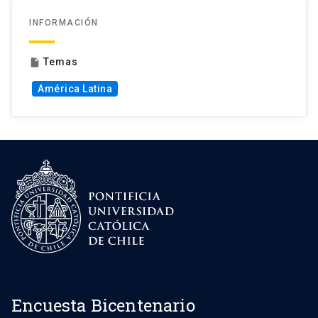
INFORMACIÓN
Temas
insert_drive_file
América Latina
Encuesta Bicentenario