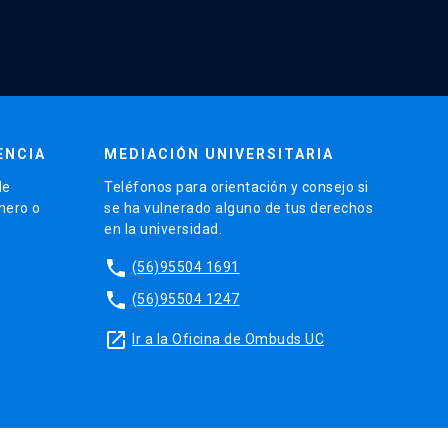
ENCIA
MEDIACIÓN UNIVERSITARIA
de
Teléfonos para orientación y consejo si
énero o
se ha vulnerado alguno de tus derechos
en la universidad.
phone
(56)95504 1691
phone
(56)95504 1247
launch
Ir a la Oficina de Ombuds UC