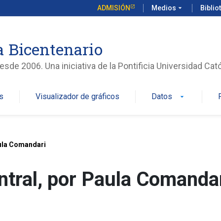
ADMISIÓN
Medios
arrow_drop_down
Biblio
 Bicentenario
sde 2006. Una iniciativa de la Pontificia Universidad Cató
s
Visualizador de gráficos
Datos
arrow_drop_down
aula Comandari
tral, por Paula Comanda