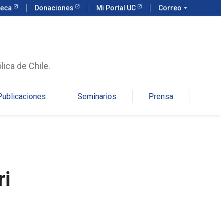
teca
Donaciones
Mi Portal UC
Correo
arrow_drop_down
lica de Chile.
Publicaciones
Seminarios
Prensa
ri