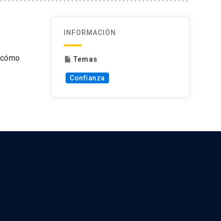
INFORMACIÓN
y cómo
Temas
insert_drive_file
Confianza