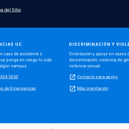
a del Sitio
NCIAS UC
DISCRIMINACIÓN Y VIOL
n caso de accidente o
Orientación y apoyo en casos 
que ponga en riesgo tu vida
discriminación, violencia de g
 algún campus.
violencia sexual.
launch
5504 5000
Contacto para apoyo
launch
sitio de Emergencias
Más orientación