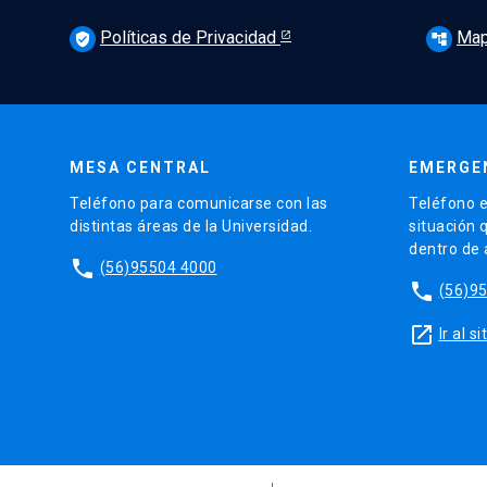
Políticas de Privacidad
Map
verified_user
account_tree
MESA CENTRAL
EMERGE
Teléfono para comunicarse con las
Teléfono e
distintas áreas de la Universidad.
situación 
dentro de
phone
(56)95504 4000
phone
(56)9
launch
Ir al 