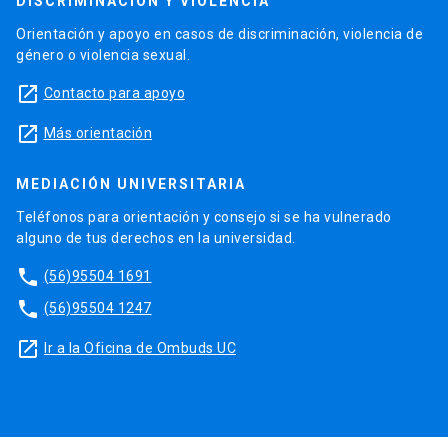
DISCRIMINACIÓN Y VIOLENCIA
Orientación y apoyo en casos de discriminación, violencia de
género o violencia sexual.
launch
Contacto para apoyo
launch
Más orientación
MEDIACIÓN UNIVERSITARIA
Teléfonos para orientación y consejo si se ha vulnerado
alguno de tus derechos en la universidad.
phone
(56)95504 1691
phone
(56)95504 1247
launch
Ir a la Oficina de Ombuds UC