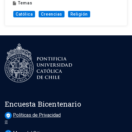
Temas
insert_drive_file
Católica
Creencias
Religión
Encuesta Bicentenario
Políticas de Privacidad
verified_user