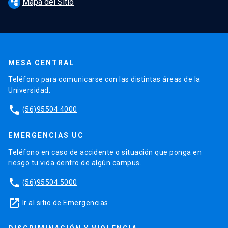
Mapa del Sitio
account_tree
MESA CENTRAL
Teléfono para comunicarse con las distintas áreas de la
Universidad.
phone
(56)95504 4000
EMERGENCIAS UC
Teléfono en caso de accidente o situación que ponga en
riesgo tu vida dentro de algún campus.
phone
(56)95504 5000
launch
Ir al sitio de Emergencias