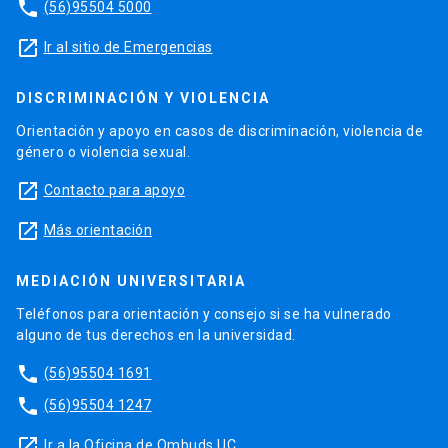
phone
(56)95504 5000
launch
Ir al sitio de Emergencias
DISCRIMINACIÓN Y VIOLENCIA
Orientación y apoyo en casos de discriminación, violencia de
género o violencia sexual.
launch
Contacto para apoyo
launch
Más orientación
MEDIACIÓN UNIVERSITARIA
Teléfonos para orientación y consejo si se ha vulnerado
alguno de tus derechos en la universidad.
phone
(56)95504 1691
phone
(56)95504 1247
launch
Ir a la Oficina de Ombuds UC