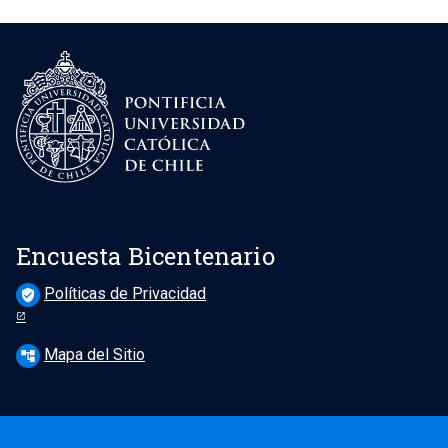
Encuesta Bicentenario
Políticas de Privacidad
verified_user
Mapa del Sitio
account_tree