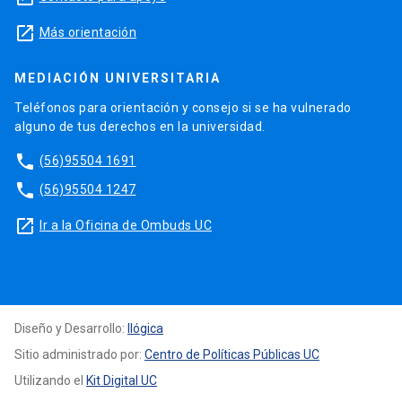
launch
Más orientación
MEDIACIÓN UNIVERSITARIA
Teléfonos para orientación y consejo si se ha vulnerado
alguno de tus derechos en la universidad.
phone
(56)95504 1691
phone
(56)95504 1247
launch
Ir a la Oficina de Ombuds UC
Diseño y Desarrollo:
Ilógica
Sitio administrado por:
Centro de Políticas Públicas UC
Utilizando el
Kit Digital UC