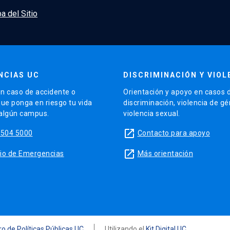
a del Sitio
NCIAS UC
DISCRIMINACIÓN Y VIOL
n caso de accidente o
Orientación y apoyo en casos 
que ponga en riesgo tu vida
discriminación, violencia de g
 algún campus.
violencia sexual.
launch
5504 5000
Contacto para apoyo
launch
sitio de Emergencias
Más orientación
o de Políticas Públicas UC
Utilizando el
Kit Digital UC