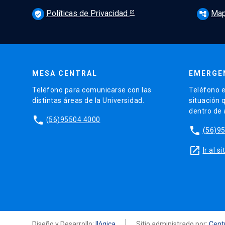
Políticas de Privacidad
Map
verified_user
account_tree
MESA CENTRAL
EMERGE
Teléfono para comunicarse con las
Teléfono e
distintas áreas de la Universidad.
situación 
dentro de
phone
(56)95504 4000
phone
(56)9
launch
Ir al 
Diseño y Desarrollo:
Ilógica
Sitio administrado por:
Centr