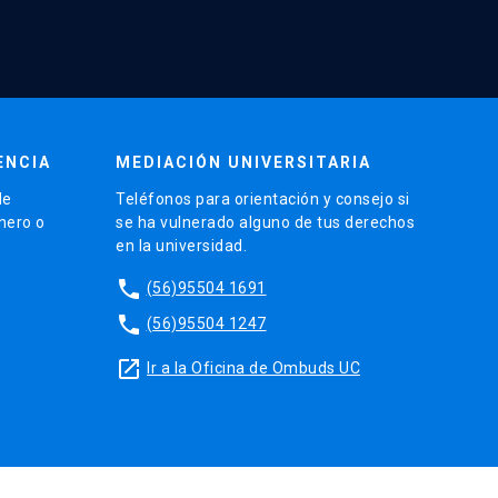
ENCIA
MEDIACIÓN UNIVERSITARIA
de
Teléfonos para orientación y consejo si
énero o
se ha vulnerado alguno de tus derechos
en la universidad.
phone
(56)95504 1691
phone
(56)95504 1247
launch
Ir a la Oficina de Ombuds UC