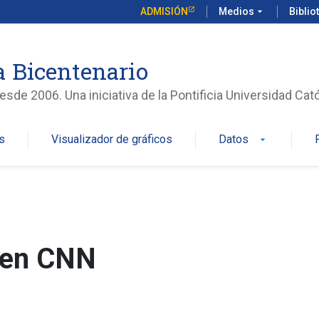
ADMISIÓN
Medios
arrow_drop_down
Biblio
 Bicentenario
sde 2006. Una iniciativa de la Pontificia Universidad Cató
s
Visualizador de gráficos
Datos
arrow_drop_down
i en CNN