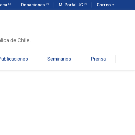
teca
Donaciones
Mi Portal UC
Correo
arrow_drop_down
lica de Chile.
Publicaciones
Seminarios
Prensa