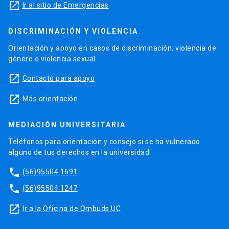
launch
Ir al sitio de Emergencias
DISCRIMINACIÓN Y VIOLENCIA
Orientación y apoyo en casos de discriminación, violencia de
género o violencia sexual.
launch
Contacto para apoyo
launch
Más orientación
MEDIACIÓN UNIVERSITARIA
Teléfonos para orientación y consejo si se ha vulnerado
alguno de tus derechos en la universidad.
phone
(56)95504 1691
phone
(56)95504 1247
launch
Ir a la Oficina de Ombuds UC