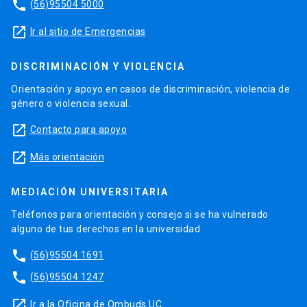
phone
(56)95504 5000
launch
Ir al sitio de Emergencias
DISCRIMINACIÓN Y VIOLENCIA
Orientación y apoyo en casos de discriminación, violencia de
género o violencia sexual.
launch
Contacto para apoyo
launch
Más orientación
MEDIACIÓN UNIVERSITARIA
Teléfonos para orientación y consejo si se ha vulnerado
alguno de tus derechos en la universidad.
phone
(56)95504 1691
phone
(56)95504 1247
launch
Ir a la Oficina de Ombuds UC