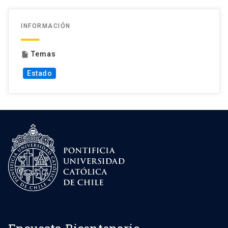
INFORMACIÓN
Temas
insert_drive_file
Estado