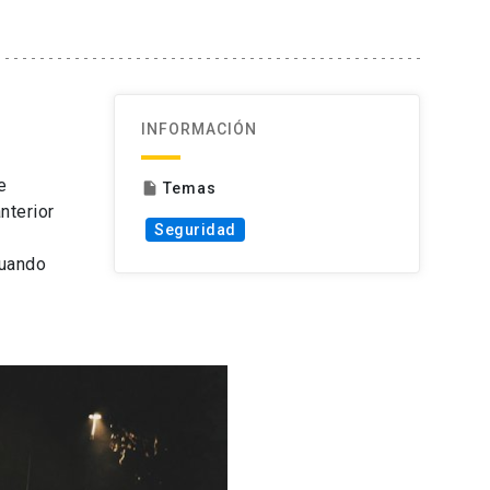
INFORMACIÓN
e
Temas
insert_drive_file
nterior
Seguridad
cuando