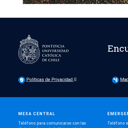
Encu
Políticas de Privacidad
Map
verified_user
account_tree
MESA CENTRAL
EMERGE
Teléfono para comunicarse con las
Teléfono e