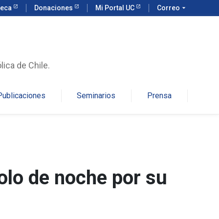
teca
Donaciones
Mi Portal UC
Correo
arrow_drop_down
lica de Chile.
Publicaciones
Seminarios
Prensa
olo de noche por su