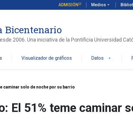
ADMISIÓN
Medios
arrow_drop_down
Biblio
 Bicentenario
sde 2006. Una iniciativa de la Pontificia Universidad Cató
s
Visualizador de gráficos
Datos
arrow_drop_down
e caminar solo de noche por su barrio
o: El 51% teme caminar s