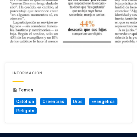
INFORMACIÓN
Temas
insert_drive_file
Católica
Creencias
Dios
Evangélica
Religión