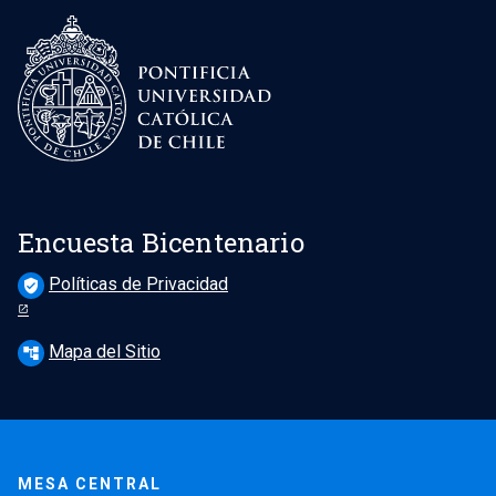
Encuesta Bicentenario
Políticas de Privacidad
verified_user
Mapa del Sitio
account_tree
MESA CENTRAL