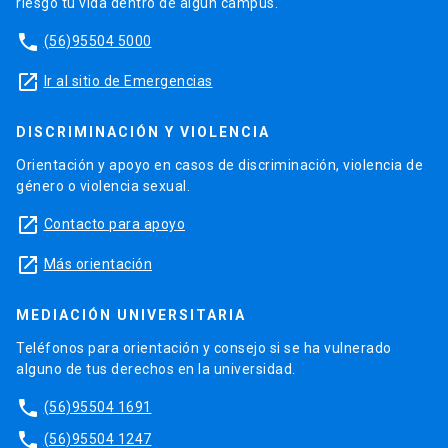
riesgo tu vida dentro de algún campus.
phone
(56)95504 5000
launch
Ir al sitio de Emergencias
DISCRIMINACIÓN Y VIOLENCIA
Orientación y apoyo en casos de discriminación, violencia de
género o violencia sexual.
launch
Contacto para apoyo
launch
Más orientación
MEDIACIÓN UNIVERSITARIA
Teléfonos para orientación y consejo si se ha vulnerado
alguno de tus derechos en la universidad.
phone
(56)95504 1691
phone
(56)95504 1247