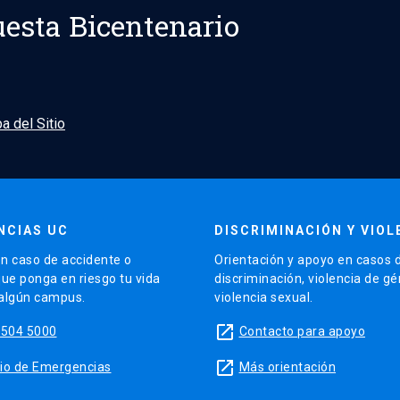
esta Bicentenario
a del Sitio
NCIAS UC
DISCRIMINACIÓN Y VIOL
n caso de accidente o
Orientación y apoyo en casos 
que ponga en riesgo tu vida
discriminación, violencia de g
 algún campus.
violencia sexual.
launch
5504 5000
Contacto para apoyo
launch
sitio de Emergencias
Más orientación