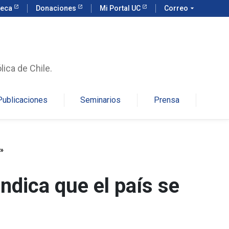
teca
Donaciones
Mi Portal UC
Correo
arrow_drop_down
lica de Chile.
Publicaciones
Seminarios
Prensa
s»
indica que el país se