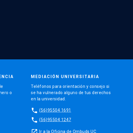
ENCIA
MEDIACIÓN UNIVERSITARIA
de
Teléfonos para orientación y consejo si
énero o
se ha vulnerado alguno de tus derechos
en la universidad.
phone
(56)95504 1691
phone
(56)95504 1247
launch
Ir a la Oficina de Ombuds UC