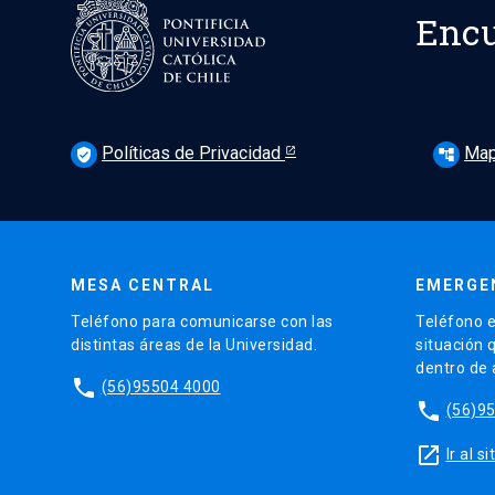
Encu
Políticas de Privacidad
Map
verified_user
account_tree
MESA CENTRAL
EMERGE
Teléfono para comunicarse con las
Teléfono e
distintas áreas de la Universidad.
situación 
dentro de
phone
(56)95504 4000
phone
(56)9
launch
Ir al 