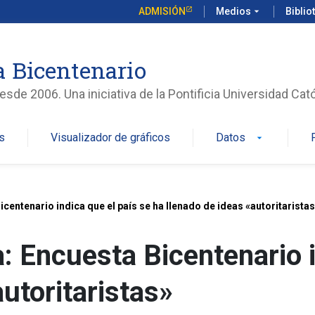
ADMISIÓN
Medios
arrow_drop_down
Biblio
 Bicentenario
sde 2006. Una iniciativa de la Pontificia Universidad Cató
s
Visualizador de gráficos
Datos
arrow_drop_down
Bicentenario indica que el país se ha llenado de ideas «autoritarista
a: Encuesta Bicentenario 
autoritaristas»