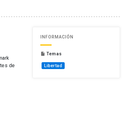
INFORMACIÓN
Temas
insert_drive_file
mark
ites de
Libertad